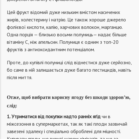
Цей фрукт відомий дуже низьким вмістом насичених
жирів, холестерину і натрію. Це також хороше джерело
фолієвої кислоти, калію, харчових волокон, марганцю.
Одна порція — близько восьми полуниць— надає більше
вітаміну С, ніж апельсин. Полуниця є одним з топ-20
фруктів з антиоксидантним потенціалом.
Проте, до купівлі полуниці слід віднестися дуже серйозно,
бо саме в ній залишається дуже багато пестицидів, навіть
після миття.
Отже, щоб вибрати корисну ягоду без шкоди здоров’ю,
слід:
1. Утриматися від покупки надто ранніх ягід
чи в
міжсезоння в супермаркетах, так як такі плоди зазвичай
завезені здалеку і спеціально оброблені для міцності.
Купувати ягоди, що вкриті шаром хімікатів, та ще за