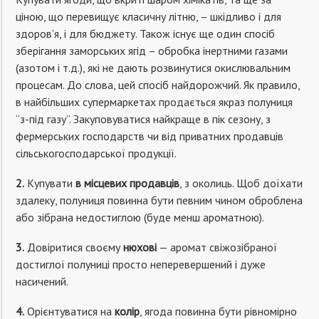
ціною, що перевищує класичну літню, – шкідливо і для
здоров’я, і для бюджету. Також існує ще один спосіб
зберігання заморських ягід – обробка інертними газами
(азотом і т.д.), які не дають розвинутися окислювальним
процесам. До слова, цей спосіб найдорожчий. Як правило,
в найбільших супермаркетах продається якраз полуниця
“з-під газу”. Закуповуватися найкраще в пік сезону, з
фермерських господарств чи від приватних продавців
сільськогосподарської продукції.
2.
Купувати
в місцевих продавців
, з околиць. Щоб доїхати
здалеку, полуниця повинна бути певним чином оброблена
або зібрана недостиглою (буде менш ароматною).
3.
Довіритися своєму
нюхові
— аромат свіжозібраної
достиглої полуниці просто неперевершений і дуже
насичений.
4.
Орієнтуватися на
колір
, ягода повинна бути рівномірно