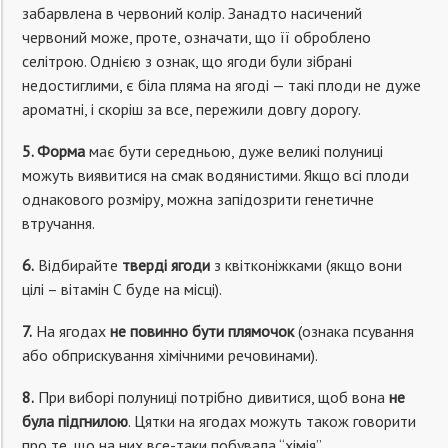
забарвлена в червоний колір. Занадто насичений
червоний може, проте, означати, що її оброблено
селітрою. Однією з ознак, що ягоди були зібрані
недостиглими, є біла пляма на ягоді — такі плоди не дуже
ароматні, і скоріш за все, пережили довгу дорогу.
5. Форма
має бути середньою, дуже великі полуниці
можуть виявитися на смак водянистими. Якщо всі плоди
однакового розміру, можна запідозрити генетичне
втручання.
6.
Відбирайте
тверді ягоди
з квітконіжками (якщо вони
цілі – вітамін С буде на місці).
7.
На ягодах
не повинно бути плямочок
(ознака псування
або обприскування хімічними речовинами).
8.
При виборі полуниці потрібно дивитися, щоб вона
не
була підгнилою
. Цятки на ягодах можуть також говорити
про те, що на них все-таки побувала “хімія”.