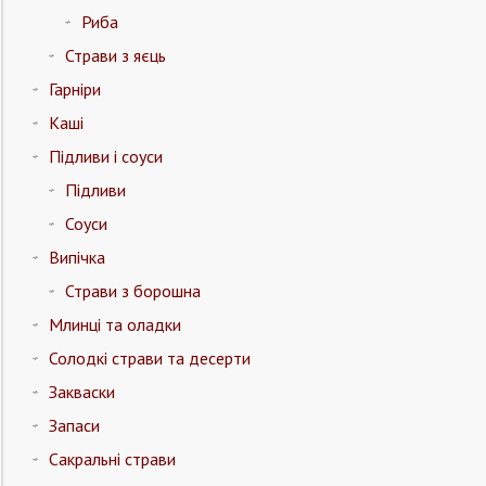
Риба
Страви з яєць
Гарніри
Каші
Підливи і соуси
Підливи
Соуси
Випічка
Страви з борошна
Млинці та оладки
Солодкі страви та десерти
Закваски
Запаси
Сакральні страви