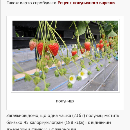
Також варто спробувати
Рецепт полуничного варення
полуниця
Загальновідомо, що одна чашка (236 г) полуниці містить
близько 45 калорій/кілограм (188 кДж) і є відмінним
джерелом вітаміну С і флавоноїдів.