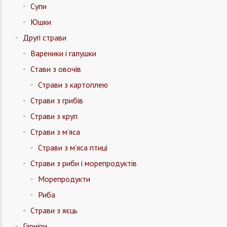
Супи
Юшки
Другі страви
Вареники і галушки
Стави з овочів
Страви з картоплею
Страви з грибів
Страви з круп
Страви з м’яса
Страви з м’яса птиці
Страви з риби і морепродуктів
Морепродукти
Риба
Страви з яєць
Гарніри