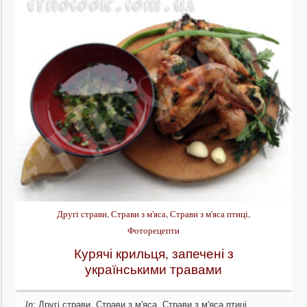
Другі страви
,
Страви з м'яса
,
Страви з м'яса птиці
,
Фоторецепти
Курячі крильця, запечені з
українськими травами
In:
Другі страви
,
Страви з м'яса
,
Страви з м'яса птиці
,