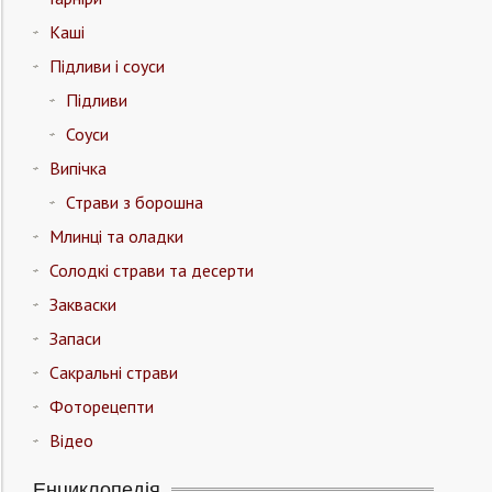
Каші
Підливи і соуси
Підливи
Соуси
Випічка
Страви з борошна
Млинці та оладки
Солодкі страви та десерти
Закваски
Запаси
Сакральні страви
Фоторецепти
Відео
Енциклопедія