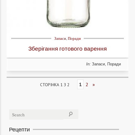
Запаси
,
Поради
Зберігання готового варення
In:
Запаси
,
Поради
1
2
»
СТОРІНКА 1 З 2
Рецепти