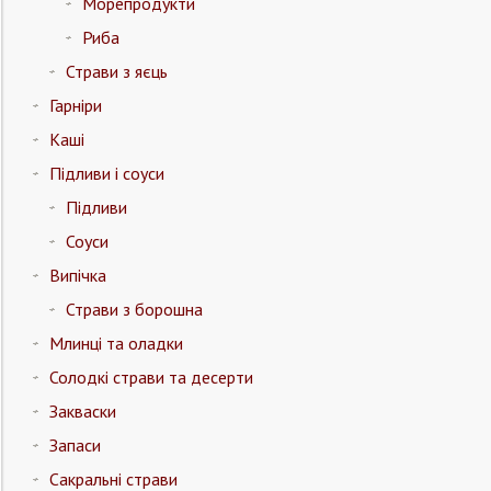
Морепродукти
Риба
Страви з яєць
Гарніри
Каші
Підливи і соуси
Підливи
Соуси
Випічка
Страви з борошна
Млинці та оладки
Солодкі страви та десерти
Закваски
Запаси
Сакральні страви