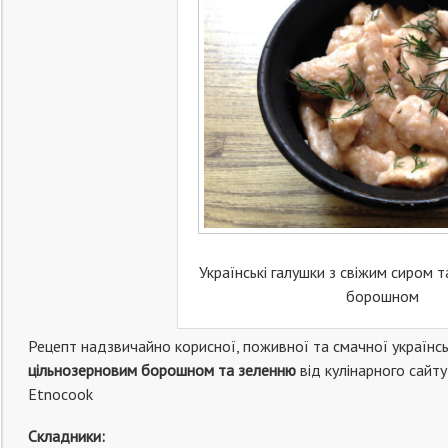
Українські галушки з свіжим сиром 
борошном
Рецепт надзвичайно корисної, поживної та смачної українс
цільнозерновим борошном та зеленню
від кулінарного сайту
Etnocook
Складники: