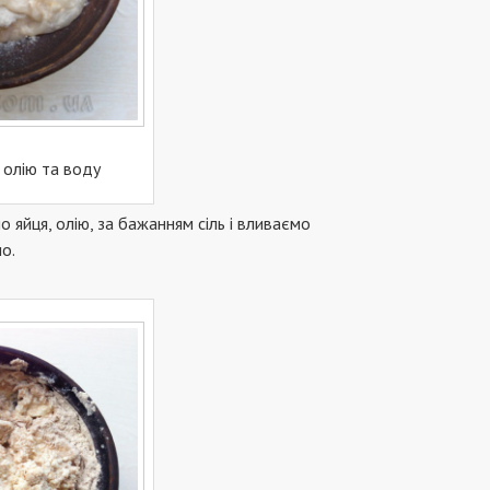
 олію та воду
яйця, олію, за бажанням сіль і вливаємо
о.