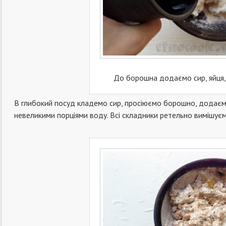
До борошна додаємо сир, яйця,
В глибокий посуд кладемо сир, просіюємо борошно, додаємо 
невеликими порціями воду. Всі складники ретельно вимішуєм