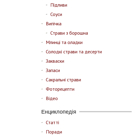
Підливи
Соуси
Випічка
Страви з борошна
Млинці та оладки
Солодкі страви та десерти
Закваски
Запаси
Сакральні страви
Фоторецепти
Відео
Енциклопедія
Статті
Поради