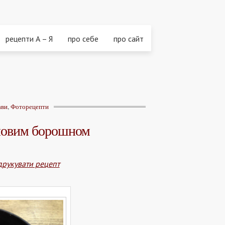
рецепти А – Я
про себе
про сайт
ави
,
Фоторецепти
рновим борошном
друкувати рецепт