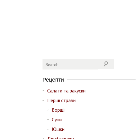
Рецепти
Салати та закуски
Перші страви
Борщі
Супи
Юшки
Другі страви