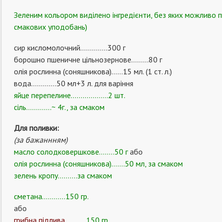
Зеленим кольором виділено інгредієнти, без яких можливо пр
смакових уподобань)
сир кисломолочний…………..300 г
борошно пшеничне цільнозернове………80 г
олія рослинна (соняшникова)……15 мл. (1 ст. л.)
вода………….50 мл+3 л. для варіння
яйце перепелине……………….2 шт.
сіль………….~ 4г., за смаком
Для поливки:
(за бажаннням)
масло солодковершкове……..50 г
або
олія рослинна (соняшникова)…….50 мл, за смаком
зелень кропу……….за смаком
сметана…………150 гр.
або
грибна підлива
………..150 гр