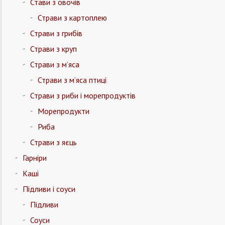
Стави з овочів
Страви з картоплею
Страви з грибів
Страви з круп
Страви з м’яса
Страви з м’яса птиці
Страви з риби і морепродуктів
Морепродукти
Риба
Страви з яєць
Гарніри
Каші
Підливи і соуси
Підливи
Соуси