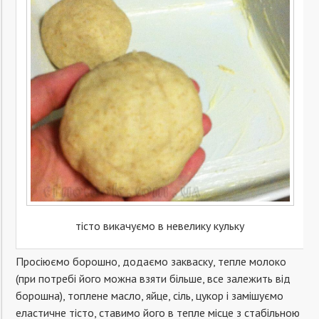
тісто викачуємо в невелику кульку
Просіюємо борошно, додаємо закваску, тепле молоко
(при потребі його можна взяти більше, все залежить від
борошна), топлене масло, яйце, сіль, цукор і замішуємо
еластичне тісто, ставимо його в тепле місце з стабільною