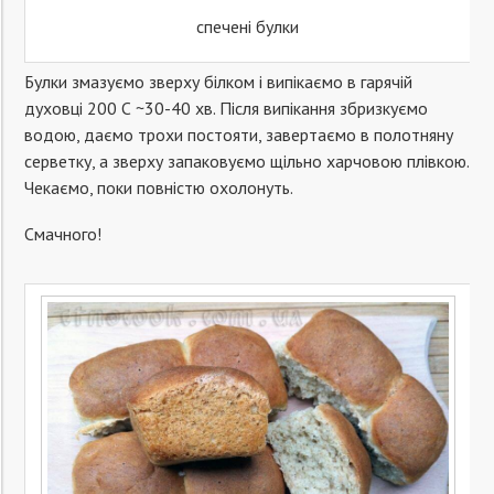
спечені булки
Булки змазуємо зверху білком і випікаємо в гарячій
духовці 200 С ~30-40 хв. Після випікання збризкуємо
водою, даємо трохи постояти, завертаємо в полотняну
серветку, а зверху запаковуємо щільно харчовою плівкою.
Чекаємо, поки повністю охолонуть.
Смачного!