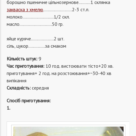
борошно пшеничне цільнозернове……….1 склянка
закваска з хмелю
……………………2-3 ст.л.
молоко……………………..1/2 скл.
масло………………………50 гр.
яйце куряче……………….2 шт.
сіль, цукор…………..за смаком
Кількість штук:
9
Час приготування:
10 год. вистоювати тісто+20 хв.
приготування+ 2 год. на розстоювання+~30-40 хв
випікання
Складність:
середня
Спосіб приготування:
1.