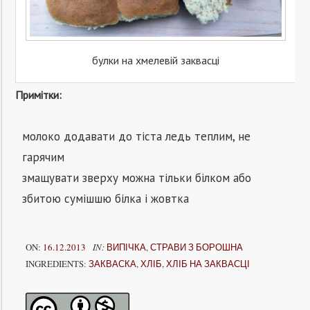
булки на хмелевій заквасці
Примітки:
молоко додавати до тіста ледь теплим, не
гарячим
змащувати зверху можна тільки білком або
збитою сумішшю білка і жовтка
ON:
16.12.2013
IN:
ВИПІЧКА
,
СТРАВИ З БОРОШНА
INGREDIENTS:
ЗАКВАСКА
,
ХЛІБ
,
ХЛІБ НА ЗАКВАСЦІ