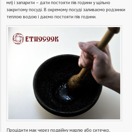
мл) і запарити – дати постояти пів години у щільно
закритому посуді. В окремому посуді заливаємо родзинки
теплою водою і даємо постояти пів години.
Процідити мак через подвійну марлю або ситечко,