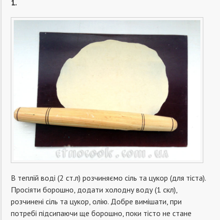
1.
В теплій воді (2 ст.л) розчиняємо сіль та цукор (для тіста).
Просіяти борошно, додати холодну воду (1 скл),
розчинені сіль та цукор, олію. Добре вимішати, при
потребі підсипаючи ще борошно, поки тісто не стане