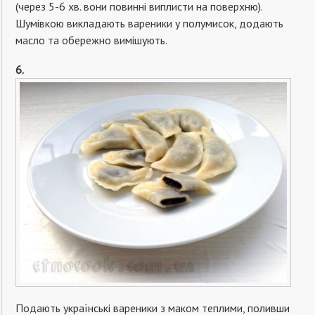
(через 5-6 хв. вони повинні виплисти на поверхню).
Шумівкою викладають вареники у полумисок, додають
масло та обережно вимішують.
6.
Подають українські вареники з маком теплими, поливши