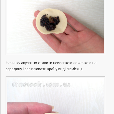
Начинку акуратно ставити невеликою ложечкою на
середину і заліплювати краї у виді півмісяця.