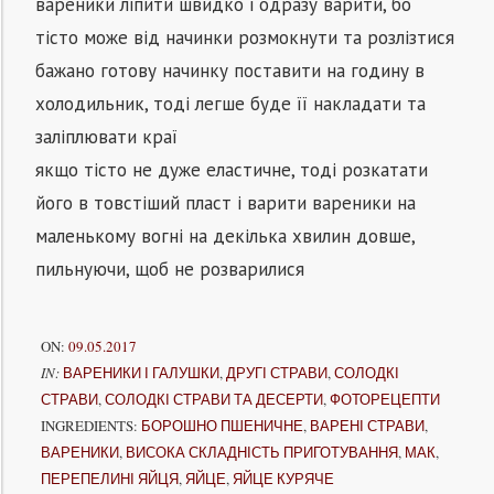
вареники ліпити швидко і одразу варити, бо
тісто може від начинки розмокнути та розлізтися
бажано готову начинку поставити на годину в
холодильник, тоді легше буде її накладати та
заліплювати краї
якщо тісто не дуже еластичне, тоді розкатати
його в товстіший пласт і варити вареники на
маленькому вогні на декілька хвилин довше,
пильнуючи, щоб не розварилися
ON:
09.05.2017
IN:
ВАРЕНИКИ І ГАЛУШКИ
,
ДРУГІ СТРАВИ
,
СОЛОДКІ
СТРАВИ
,
СОЛОДКІ СТРАВИ ТА ДЕСЕРТИ
,
ФОТОРЕЦЕПТИ
INGREDIENTS:
БОРОШНО ПШЕНИЧНЕ
,
ВАРЕНІ СТРАВИ
,
ВАРЕНИКИ
,
ВИСОКА СКЛАДНІСТЬ ПРИГОТУВАННЯ
,
МАК
,
ПЕРЕПЕЛИНІ ЯЙЦЯ
,
ЯЙЦЕ
,
ЯЙЦЕ КУРЯЧЕ