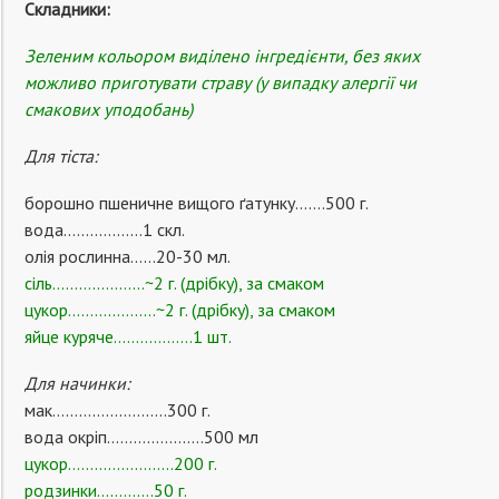
Складники:
Зеленим кольором виділено інгредієнти, без яких
можливо приготувати страву (у випадку алергії чи
смакових уподобань)
Для тіста:
борошно пшеничне вищого ґатунку…….500 г.
вода………………1 скл.
олія рослинна……20-30 мл.
сіль…………………~2 г. (дрібку), за смаком
цукор………………..~2 г. (дрібку), за смаком
яйце куряче………………1 шт.
Для начинки:
мак……………………..300 г.
вода окріп………………….500 мл
цукор……………………200 г.
родзинки………….50 г.