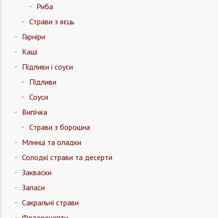
Риба
Страви з яєць
Гарніри
Каші
Підливи і соуси
Підливи
Соуси
Випічка
Страви з борошна
Млинці та оладки
Солодкі страви та десерти
Закваски
Запаси
Сакральні страви
Фоторецепти