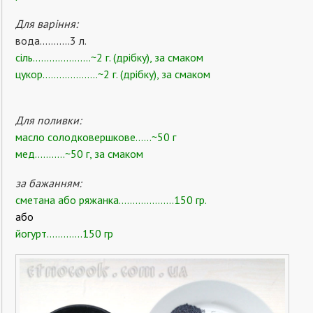
Для варіння:
вода………..3 л.
сіль…………………~2 г. (дрібку), за смаком
цукор………………..~2 г. (дрібку), за смаком
Для поливки:
масло солодковершкове……~50 г
мед………..~50 г, за смаком
за бажанням:
сметана або ряжанка………………..150 гр.
або
йогурт………….150 гр