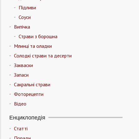
Підливи
Соуси
Випічка
Страви з борошна
Млинці та оладки
Солодкі страви та десерти
Закваски
Запаси
Сакральні страви
Фоторецепти
Відео
Енциклопедія
Статті
Поради