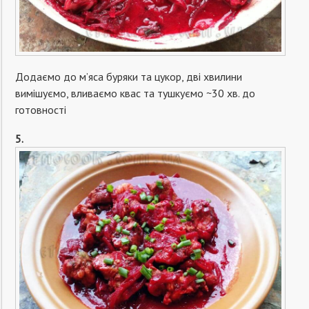
Додаємо до м’яса буряки та цукор, дві хвилини
вимішуємо, вливаємо квас та тушкуємо ~30 хв. до
готовності
5.