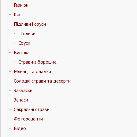
Гарніри
Каші
Підливи і соуси
Підливи
Соуси
Випічка
Страви з борошна
Млинці та оладки
Солодкі страви та десерти
Закваски
Запаси
Сакральні страви
Фоторецепти
Відео