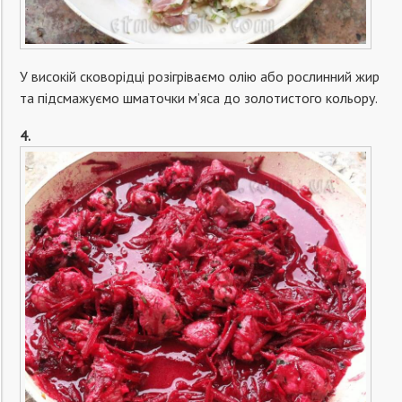
У високій сковорідці розігріваємо олію або рослинний жир
та підсмажуємо шматочки м’яса до золотистого кольору.
4.