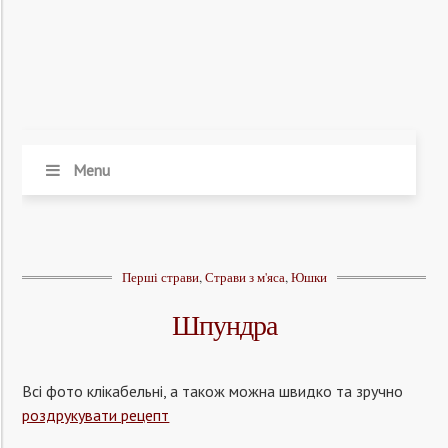
Menu
Перші страви
,
Страви з м'яса
,
Юшки
Шпундра
Всі фото клікабельні, а також можна швидко та зручно
роздрукувати рецепт