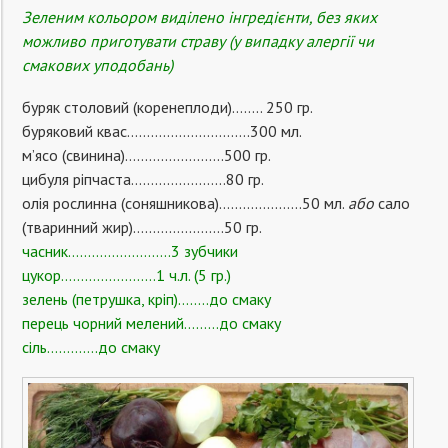
Зеленим кольором виділено інгредієнти, без яких
можливо приготувати страву (у випадку алергії чи
смакових уподобань)
буряк столовий (коренеплоди)…….. 250 гр.
буряковий квас………………………….300 мл.
м’ясо (свинина)…………………….500 гр.
цибуля ріпчаста……………………80 гр.
олія рослинна (соняшникова)…………………50 мл.
або
сало
(тваринний жир)…………………..50 гр.
часник……………………..3 зубчики
цукор……………………1 ч.л. (5 гр.)
зелень (петрушка, кріп)……..до смаку
перець чорний мелений………до смаку
сіль………….до смаку