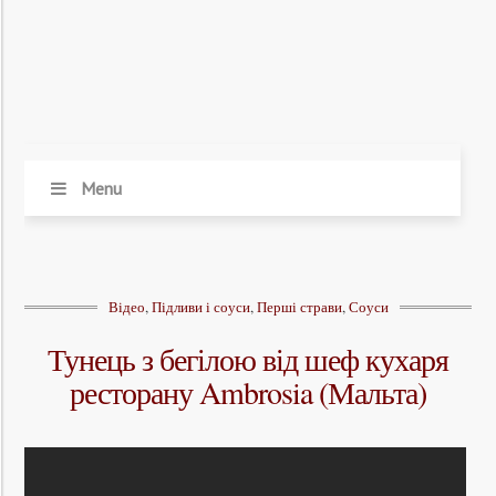
Menu
Відео
,
Підливи і соуси
,
Перші страви
,
Соуси
Тунець з бегілою від шеф кухаря
ресторану Ambrosia (Мальта)