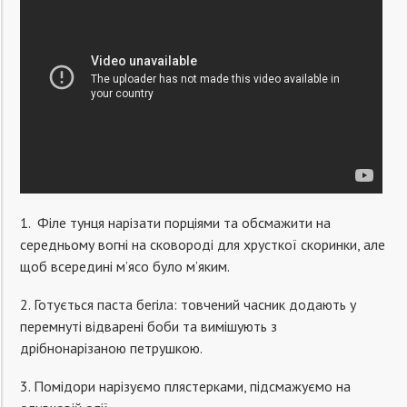
1. Філе тунця нарізати порціями та обсмажити на
середньому вогні на сковороді для хрусткої скоринки, але
щоб всередині м’ясо було м’яким.
2. Готується паста бегіла: товчений часник додають у
перемнуті відварені боби та вимішують з
дрібнонарізаною петрушкою.
3. Помідори нарізуємо плястерками, підсмажуємо на