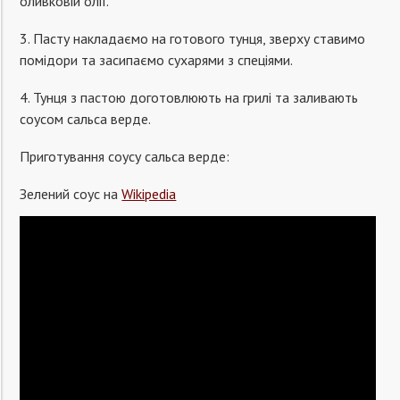
оливковій олії.
3. Пасту накладаємо на готового тунця, зверху ставимо
помідори та засипаємо сухарями з спеціями.
4. Тунця з пастою доготовлюють на грилі та заливають
соусом сальса верде.
Приготування соусу сальса верде:
Зелений соус на
Wikipedia