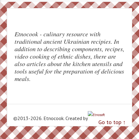
Etnocook - culinary resource with
traditional ancient Ukrainian recipies. In
addition to describing components, recipes,
Facebook
video cooking of ethnic dishes, there are
also articles about the kitchen utensils and
Pinterest
tools useful for the preparation of delicious
meals.
Twitter
reddit
Evernote
©2013-2026. Etnocook. Created by
Go to top ↑
Gmail