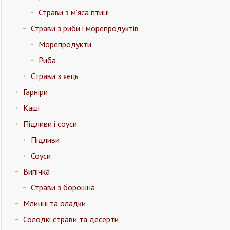
Страви з м’яса птиці
Страви з риби і морепродуктів
Морепродукти
Риба
Страви з яєць
Гарніри
Каші
Підливи і соуси
Підливи
Соуси
Випічка
Страви з борошна
Млинці та оладки
Солодкі страви та десерти