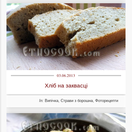
03.06.2013
Хліб на заквасці
In:
Випічка
,
Страви з борошна
,
Фоторецепти