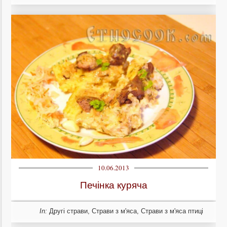
10.06.2013
Печінка куряча
In:
Другі страви
,
Страви з м'яса
,
Страви з м'яса птиці