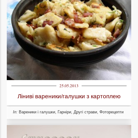
25.05.2013
Ліниві вареники/галушки з картоплею
In:
Вареники і галушки
,
Гарніри
,
Другі страви
,
Фоторецепти