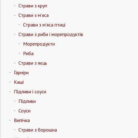
Страви з круп
Страви з м’яса
Страви з м’яса птиці
Страви з риби і морепродуктів
Морепродукти
Риба
Страви з яєць
Гарніри
Каші
Підливи і соуси
Підливи
Соуси
Випічка
Страви з борошна