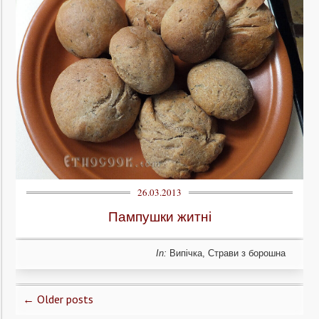
26.03.2013
Пампушки житні
In:
Випічка
,
Страви з борошна
← Older posts