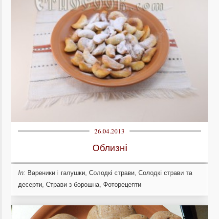
26.04.2013
Облизні
In:
Вареники і галушки
,
Солодкі страви
,
Солодкі страви та
десерти
,
Страви з борошна
,
Фоторецепти