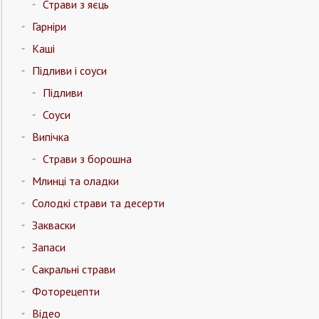
Страви з яєць
Гарніри
Каші
Підливи і соуси
Підливи
Соуси
Випічка
Страви з борошна
Млинці та оладки
Солодкі страви та десерти
Закваски
Запаси
Сакральні страви
Фоторецепти
Відео