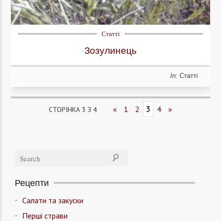
Статті
Зозулинець
In:
Статті
«
1
2
3
4
»
СТОРІНКА 3 З 4
Рецепти
Салати та закуски
Перші страви