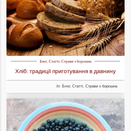
Блог
,
Статті
,
Страви з борошна
Хліб: традиції приготування в давнину
In:
Блог
,
Статті
,
Страви з борошна