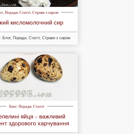
ог
,
Поради
,
Статті
,
Страви з сиром
жий кисломолочний сир
:
Блог
,
Поради
,
Статті
,
Страви з сиром
Блог
,
Поради
,
Статті
пелині яйця – важливий
нт здорового харчування