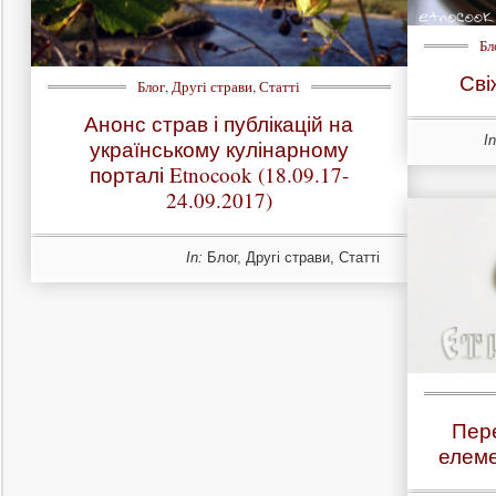
Бл
Сві
Блог
,
Другі страви
,
Статті
Анонс страв і публікацій на
In
українському кулінарному
порталі Etnocook (18.09.17-
24.09.2017)
In:
Блог
,
Другі страви
,
Статті
Пере
елеме