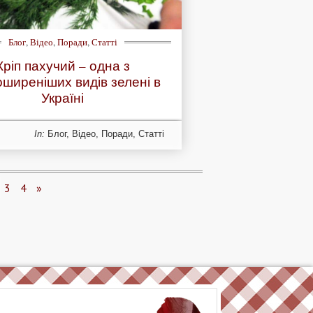
Блог
,
Відео
,
Поради
,
Статті
Кріп пахучий – одна з
ширеніших видів зелені в
Україні
In:
Блог
,
Відео
,
Поради
,
Статті
3
4
»