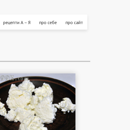
рецепти А – Я
про себе
про сайт