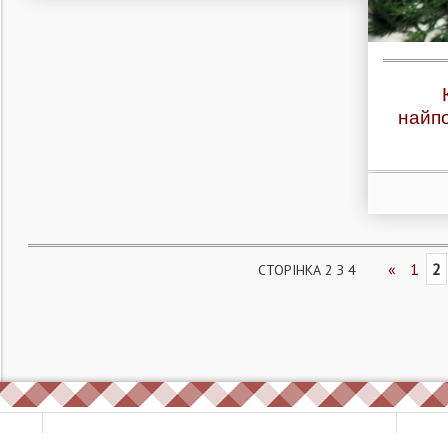
найпо
«
1
2
СТОРІНКА 2 З 4