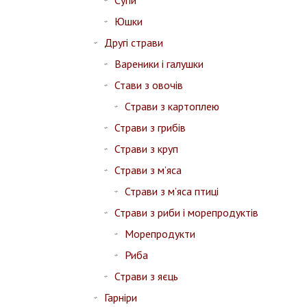
Супи
Юшки
Другі страви
Вареники і галушки
Стави з овочів
Страви з картоплею
Страви з грибів
Страви з круп
Страви з м’яса
Страви з м’яса птиці
Страви з риби і морепродуктів
Морепродукти
Риба
Страви з яєць
Гарніри