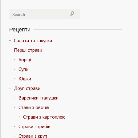
Рецепти
Салати та закуски
Перші страви
Борщі
Супи
Юшки
Другі страви
Вареники і галушки
Стави з овочів
Страви з картоплею
Страви з грибів
Страви з круп