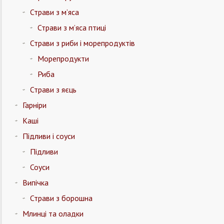
Страви з м’яса
Страви з м’яса птиці
Страви з риби і морепродуктів
Морепродукти
Риба
Страви з яєць
Гарніри
Каші
Підливи і соуси
Підливи
Соуси
Випічка
Страви з борошна
Млинці та оладки