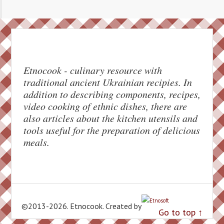
Etnocook - culinary resource with
traditional ancient Ukrainian recipies. In
addition to describing components, recipes,
Facebook
video cooking of ethnic dishes, there are
also articles about the kitchen utensils and
Pinterest
tools useful for the preparation of delicious
meals.
Twitter
reddit
Evernote
©2013-2026. Etnocook. Created by
Go to top ↑
Gmail