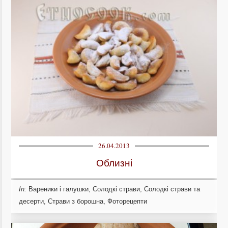
26.04.2013
Облизні
In:
Вареники і галушки
,
Солодкі страви
,
Солодкі страви та
десерти
,
Страви з борошна
,
Фоторецепти