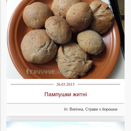
26.03.2013
Пампушки житні
In:
Випічка
,
Страви з борошна