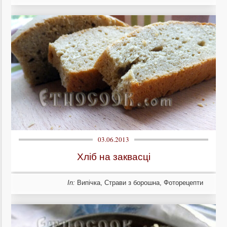
03.06.2013
Хліб на заквасці
In:
Випічка
,
Страви з борошна
,
Фоторецепти