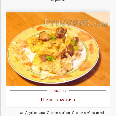
10.06.2013
Печінка куряча
In:
Другі страви
,
Страви з м'яса
,
Страви з м'яса птиці