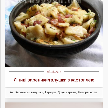
25.05.2013
Ліниві вареники/галушки з картоплею
In:
Вареники і галушки
,
Гарніри
,
Другі страви
,
Фоторецепти