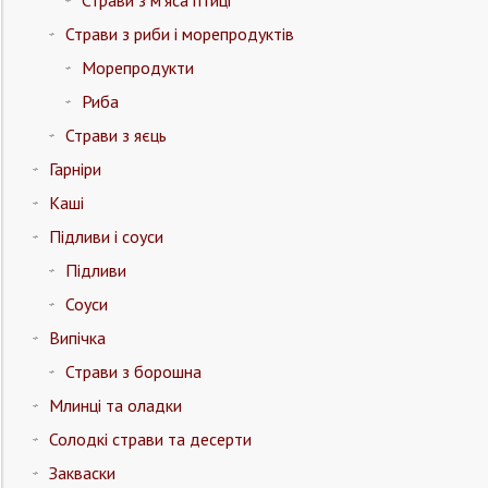
Страви з риби і морепродуктів
Морепродукти
Риба
Страви з яєць
Гарніри
Каші
Підливи і соуси
Підливи
Соуси
Випічка
Страви з борошна
Млинці та оладки
Солодкі страви та десерти
Закваски