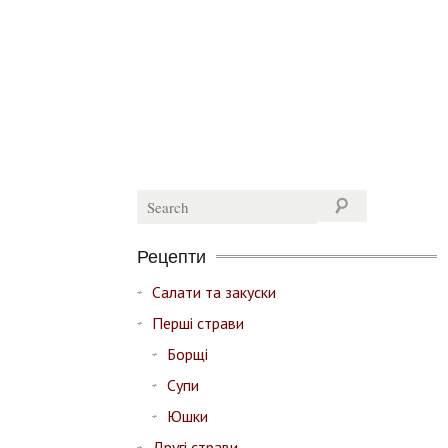
Рецепти
Салати та закуски
Перші страви
Борщі
Супи
Юшки
Другі страви