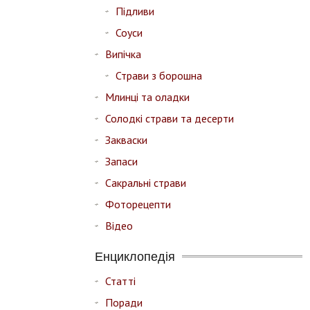
Підливи
Соуси
Випічка
Страви з борошна
Млинці та оладки
Солодкі страви та десерти
Закваски
Запаси
Сакральні страви
Фоторецепти
Відео
Енциклопедія
Статті
Поради