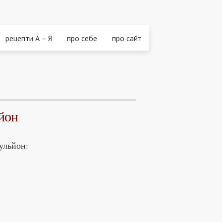
рецепти А – Я
про себе
про сайт
ьйон
ульйон: