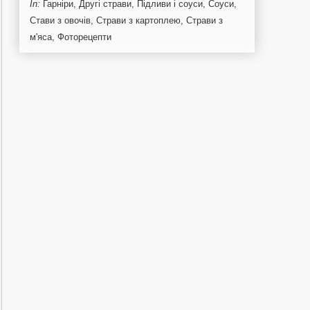
In:
Гарніри
,
Другі страви
,
Підливи і соуси
,
Соуси
,
Стави з овочів
,
Страви з картоплею
,
Страви з
м'яса
,
Фоторецепти