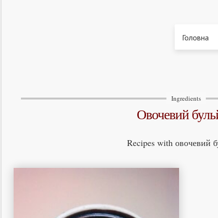
Головна
Ingredients
овочевий бул
Recipes with овочевий б