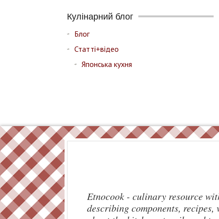
Кулінарний блог
Блог
Статті+відео
Японська кухня
Etnocook - culinary resource with
describing components, recipes, v