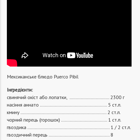
Мексиканське блюдо Puerco Pibil
Інгредієнти:
свинячий окіст або лопатки, ………………………….. 2300 г
насіння аннато ……………………………………………… 5 ст.л.
кмину …………………………………………………………… 2 ст.л.
чорний перець (горошок) ………………………………. 1 ст.л.
гвоздика ………………………………………………………… 1 / 2 ст.л.
гвоздичний перець …………………………………………. 8