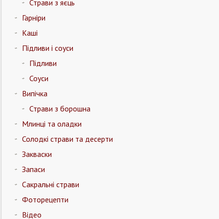
Страви з яєць
Гарніри
Каші
Підливи і соуси
Підливи
Соуси
Випічка
Страви з борошна
Млинці та оладки
Солодкі страви та десерти
Закваски
Запаси
Сакральні страви
Фоторецепти
Відео