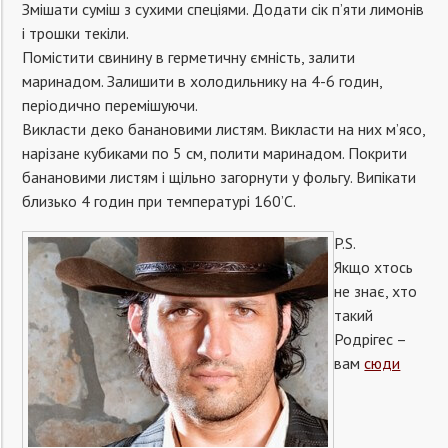
Змішати суміш з сухими спеціями. Додати сік п’яти лимонів
і трошки текіли.
Помістити свинину в герметичну ємність, залити
маринадом. Залишити в холодильнику на 4-6 годин,
періодично перемішуючи.
Викласти деко банановими листям. Викласти на них м’ясо,
нарізане кубиками по 5 см, полити маринадом. Покрити
банановими листям і щільно загорнути у фольгу. Випікати
близько 4 годин при температурі 160’С.
P.S.
Якщо хтось
не знає, хто
такий
Родрігес –
вам
сюди