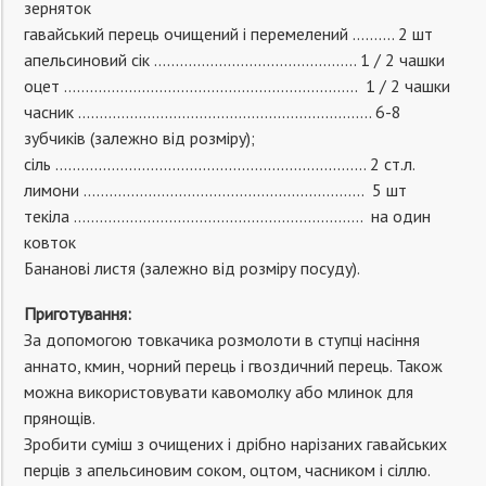
зерняток
гавайський перець очищений і перемелений ………. 2 шт
апельсиновий сік ……………………………………….. 1 / 2 чашки
оцет ………………………………………………………….. 1 / 2 чашки
часник ………………………………………………………….. 6-8
зубчиків (залежно від розміру);
сіль ……………………………………………………………… 2 ст.л.
лимони ……………………………………………………….. 5 шт
текіла …………………………………………………………. на один
ковток
Бананові листя (залежно від розміру посуду).
Приготування:
За допомогою товкачика розмолоти в ступці насіння
аннато, кмин, чорний перець і гвоздичний перець. Також
можна використовувати кавомолку або млинок для
прянощів.
Зробити суміш з очищених і дрібно нарізаних гавайських
перців з апельсиновим соком, оцтом, часником і сіллю.