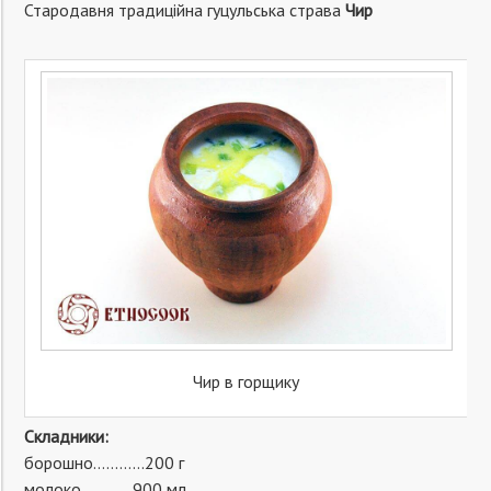
Стародавня традиційна гуцульська страва
Чир
Чир в горщику
Складники:
борошно…………200 г
молоко…………900 мл