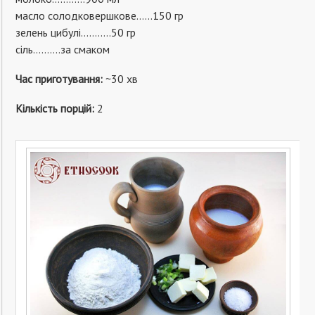
масло солодковершкове……150 гр
зелень цибулі………..50 гр
сіль……….за смаком
Час приготування:
~30 хв
Кількість порцій:
2