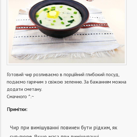
Готовий чир розливаємо в порційний глибокий посуд,
подаємо гарячим з свіжою зеленню. За бажанням можна
додати сметану.
Смачного ^.~
Примітки:
Чир при вимішуванні повинен бути рідким, як
суп-пюре. Якщо маса при вимішуванні