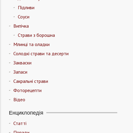
Підливи
Соуси
Випічка
Страви з борошна
Млинці та оладки
Солодкі страви та десерти
Закваски
Запаси
Сакральні страви
Фоторецепти
Відео
Енциклопедія
Статті
Поради