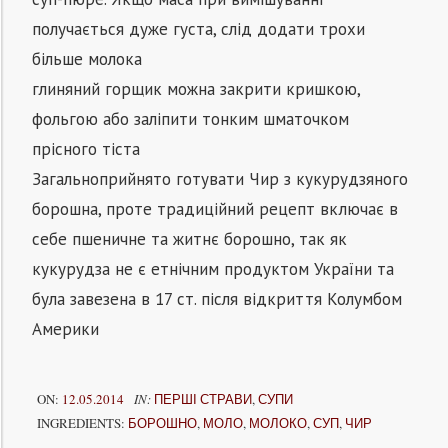
получається дуже густа, слід додати трохи
більше молока
глиняний горщик можна закрити кришкою,
фольгою або заліпити тонким шматочком
прісного тіста
Загальноприйнято готувати Чир з кукурудзяного
борошна, проте традиційний рецепт включає в
себе пшеничне та житнє борошно, так як
кукурудза не є етнічним продуктом України та
була завезена в 17 ст. після відкриття Колумбом
Америки
ON:
12.05.2014
IN:
ПЕРШІ СТРАВИ
,
СУПИ
INGREDIENTS:
БОРОШНО
,
МОЛО
,
МОЛОКО
,
СУП
,
ЧИР