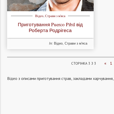
Відео
,
Страви з м'яса
Приготування Puerco Pibil від
Роберта Родрігеса
In:
Відео
,
Страви з м'яса
«
1
СТОРІНКА 3 З 3
Відео з описами приготування страв, закладами харчування