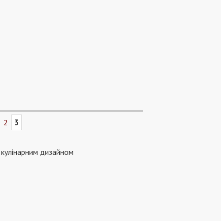
2
3
, кулінарним дизайном