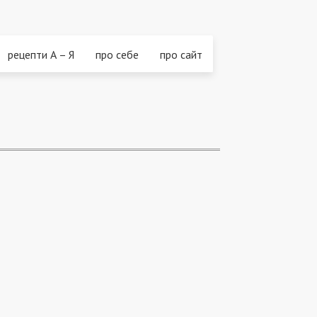
рецепти А – Я
про себе
про сайт