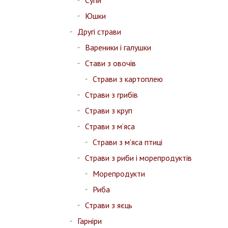
Супи
Юшки
Другі страви
Вареники і галушки
Стави з овочів
Страви з картоплею
Страви з грибів
Страви з круп
Страви з м’яса
Страви з м’яса птиці
Страви з риби і морепродуктів
Морепродукти
Риба
Страви з яєць
Гарніри