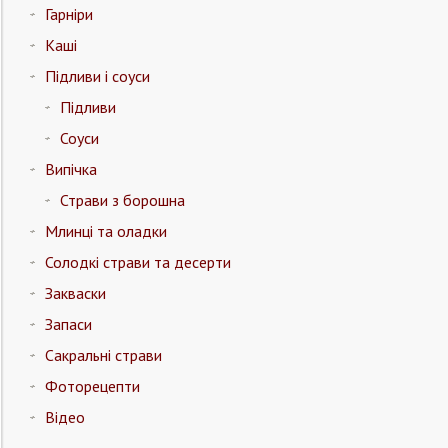
Гарніри
Каші
Підливи і соуси
Підливи
Соуси
Випічка
Страви з борошна
Млинці та оладки
Солодкі страви та десерти
Закваски
Запаси
Сакральні страви
Фоторецепти
Відео